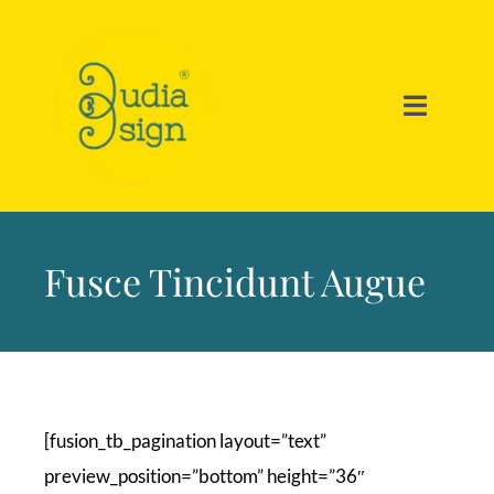
Ir
para
o
Toggle
conteúdo
Navigat
Home
Portfolio
Fusce Tincidunt Augue
Soluções
Sobre Nós
[fusion_tb_pagination layout=”text”
preview_position=”bottom” height=”36″