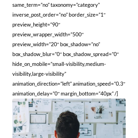
same_term=”no” taxonomy=”category”
inverse_post_order=”no” border_size=”1″
preview_height=”90″
preview_wrapper_width=”500″
preview_width=”20″ box_shadow=”no”
box_shadow_blur=”0″ box_shadow_spread=”0″
hide_on_mobile=”small-visibility,medium-
visibility,large-visibility”
animation_direction=”left” animation_speed=”0.3″
animation_delay=”0″ margin_bottom=”40px” /]