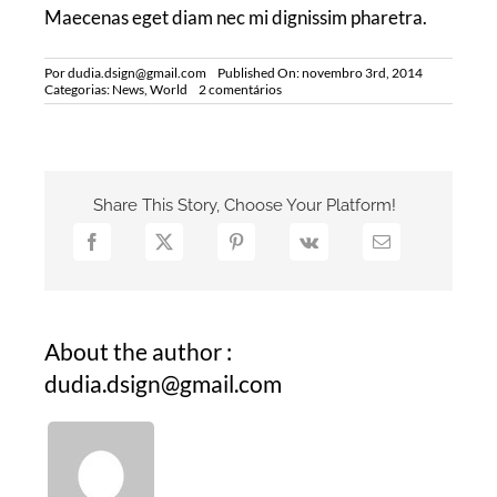
Maecenas eget diam nec mi dignissim pharetra.
Por
dudia.dsign@gmail.com
Published On: novembro 3rd, 2014
on
Categorias:
News
,
World
2 comentários
Fusce
Tincidunt
Augue
Share This Story, Choose Your Platform!
About the author :
dudia.dsign@gmail.com