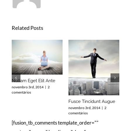
Related Posts
El
Nullam Eget Elit Ante
nov
novembro 3rd, 2014
|
2
com
comentários
Fusce Tincidunt Augue
novembro 3rd, 2014
|
2
comentários
[fusion_tb_comments template_order=""