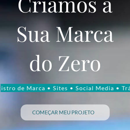
Criamos
a
Sua
Marca
do
Zero
tro de Marca • Sites • Social Media • Trá
COMEÇAR MEU PROJETO