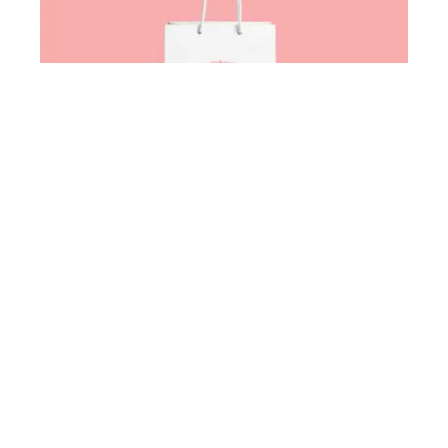
Naming & Identidade Visual Aflory
Semijoias
O projeto da Aflory Semijoias nasceu do
desafio de criar uma marca que
transmitisse delicadeza, sofisticação e
valor, características essenciais para o